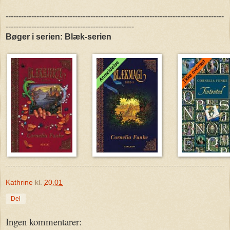
-------------------------------------------------------------------------------------
--------------------------------------------------
Bøger i serien: Blæk-serien
Kathrine
kl.
20.01
Del
Ingen kommentarer: