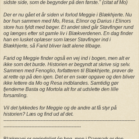
sidste side, som de begynder på den første." (citat af Mo)
Der er nu gået et år siden vi forlod Meggie i Blækhjerte. Nu
bor hun sammen med Mo, Resa, Elinor og Darius i Elinors
store hus fyldt med bøger. Et andet sted går Støvfinger rund
og længes efter sit gamle liv i Blækverdenen. En dag finder
han en lusket oplæser som læser Støvfinger ind i
Blækhjerte, så Farid bliver ladt alene tilbage.
Farid og Meggie finder også en vej ind i bogen, men alt er
ikke som det burde. Historien er begyndt at skrive sig selv.
Sammen med Fenoglio, forfatteren til Blækhjerte, prøver de
at rette op på den igen. Det er en svær opgave og den bliver
ikke lettere da Mo og Resa indblandes. Samtidig gør
fjenderne Basta og Mortola alt for at udslette den lille
forsamling.
Vil det lykkedes for Meggie og de andre at få styr på
historien? Læs og find ud af det.
-------------------------------------------------------------------------------------
--------------------------------------------------
Blækmagi er oprindeligt én bog, men i Danmark er den