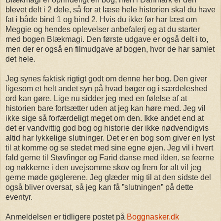
blevet delt i 2 dele, så for at læse hele historien skal du have
fat i både bind 1 og bind 2. Hvis du ikke før har læst om
Meggie og hendes oplevelser anbefalerj eg at du starter
med bogen Blækmagi. Den første udgave er også delt i to,
men der er også en filmudgave af bogen, hvor de har samlet
det hele.
Jeg synes faktisk rigtigt godt om denne her bog. Den giver
ligesom et helt andet syn på hvad bøger og i særdeleshed
ord kan gøre. Lige nu sidder jeg med en følelse af at
historien bare fortsætter uden at jeg kan høre med. Jeg vil
ikke sige så forfærdeligt meget om den. Ikke andet end at
det er vandvittig god bog og historie der ikke nødvendigvis
altid har lykkelige slutninger. Det er en bog som giver en lyst
til at komme og se stedet med sine egne øjen. Jeg vil i hvert
fald gerne til Støvfinger og Farid danse med ilden, se feerne
og nøkkerne i den uvejsomme skov og frem for alt vil jeg
gerne møde gøglerene. Jeg glæder mig til at den sidste del
også bliver oversat, så jeg kan få ”slutningen” på dette
eventyr.
Anmeldelsen er tidligere postet på
Boggnasker.dk