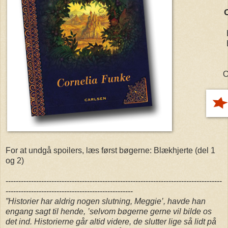
O
For at undgå spoilers, læs først bøgerne: Blækhjerte (del 1
og 2)
-------------------------------------------------------------------------------------
--------------------------------------------------
”Historier har aldrig nogen slutning, Meggie’, havde han
engang sagt til hende, ’selvom bøgerne gerne vil bilde os
det ind. Historierne går altid videre, de slutter lige så lidt på