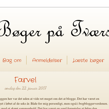
Bag om
Anmeldelser
Læste bøger
Farvel
søndag den 22. januar 2017
loggen her var det uden at vide ret meget om det at blogge. Det har været en
get i løbet af de seks år. Både for mig personligt, men også i bogbloggerverdenen.
 med et skønt sammenhold. Det har været en sand fornøjelse at følge den