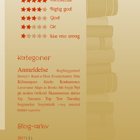
Kategorier
Anmeldelse
Bogbloggertræf
Dewey's Read-a-Thon
Eventyrteatret
Film
Kilimanjaro
Konkurrence
Kindle
Nyt
Læsevaner
Maps in Books
Mit bogår
på reolen
Skammerens datter
Ordkraft
Top Ten Tuesday
Tag
Tanzania
boggnasker
bogstatistik
musical
e-bog
teater
tegnefilm
Blog-arkiv
2017
( 1 )