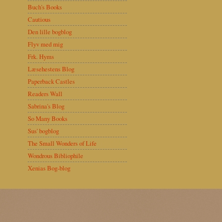
Buch's Books
Cautious
Den lille bogblog
Flyv med mig
Frk. Hyms
Læsehestens Blog
Paperback Castles
Readers Wall
Sabrina's Blog
So Many Books
Sus' bogblog
The Small Wonders of Life
Wondrous Bibliophile
Xenias Bog-blog