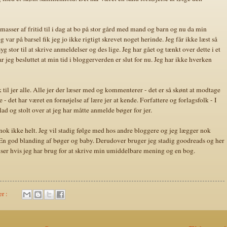
 masser af fritid til i dag at bo på stor gård med mand og barn og nu da min
eg var på barsel fik jeg jo ikke rigtigt skrevet noget herinde. Jeg får ikke læst så
yg stor til at skrive anmeldelser og des lige. Jeg har gået og tænkt over dette i et
 jeg besluttet at min tid i bloggerverden er slut for nu. Jeg har ikke hverken
k til jer alle. Alle jer der læser med og kommenterer - det er så skønt at modtage
 - det har været en fornøjelse af lære jer at kende. Forfattere og forlagsfolk - I
lad og stolt over at jeg har måtte anmelde bøger for jer.
ok ikke helt. Jeg vil stadig følge med hos andre bloggere og jeg lægger nok
. En god blanding af bøger og baby. Derudover bruger jeg stadig goodreads og her
er hvis jeg har brug for at skrive min umiddelbare mening og en bog.
er :