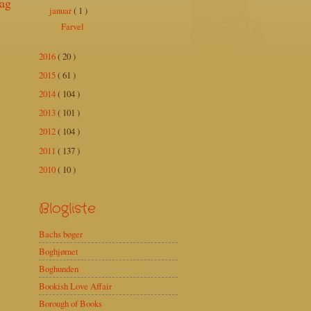
ag
januar
( 1 )
Farvel
2016
( 20 )
2015
( 61 )
2014
( 104 )
2013
( 101 )
2012
( 104 )
2011
( 137 )
2010
( 10 )
Blogliste
Bachs bøger
Boghjørnet
Boghunden
Bookish Love Affair
Borough of Books