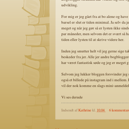
udvikling.
For mig er jeg gået fra at bo alene og have
barsel er slut er tiden minimal. Ja selv da j
meget og når jeg gør så er lysten ikke sinds
par måneder, men selvom det er svært så har
tiden eller lysten til at skrive videre her.
Inden jeg smutter helt vil jeg gerne sige ta
beskeder fra jer. Alle jer andre bogbloggere
har været fantastisk søde og jeg er meget g
Selvom jeg lukker bloggen forsvinder jeg n
også et billede på instagram ind i mellem
vil der nok komme en slags mini-anmeldels
Vi ses derude
Indsendt af
Kathrine
kl.
10.04
6 kommentar